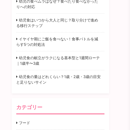
幼児の食べムラはなぜ？食べたり食べなかった
りへの対応
幼児食はいつから大人と同じ？取り分けで進め
る移行ステップ
イヤイヤ期にご飯を食べない！食事バトルを減
らす5つの対処法
幼児食の献立がラクになる基本型と1週間ローテ
｜1歳半〜3歳
幼児食の量はどれくらい？1歳・2歳・3歳の目安
と足りないサイン
カテゴリー
フード