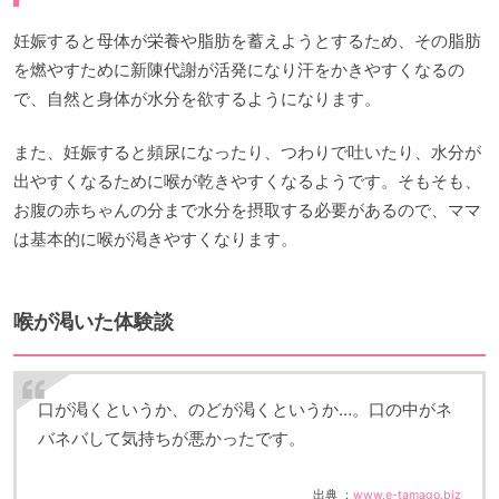
妊娠すると母体が栄養や脂肪を蓄えようとするため、その脂肪
を燃やすために新陳代謝が活発になり汗をかきやすくなるの
で、自然と身体が水分を欲するようになります。
また、妊娠すると頻尿になったり、つわりで吐いたり、水分が
出やすくなるために喉が乾きやすくなるようです。そもそも、
お腹の赤ちゃんの分まで水分を摂取する必要があるので、ママ
は基本的に喉が渇きやすくなります。
喉が渇いた体験談
口が渇くというか、のどが渇くというか…。口の中がネ
バネバして気持ちが悪かったです。
出典 ：
www.e-tamago.biz