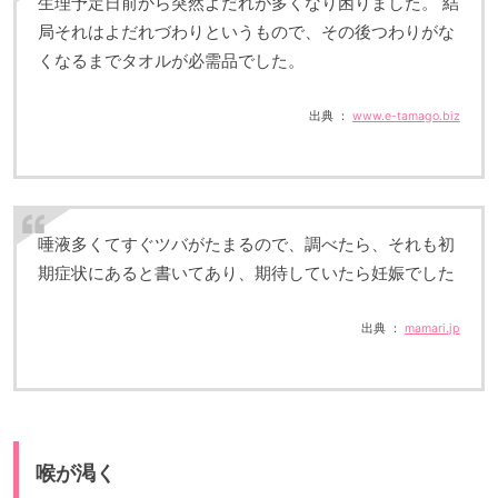
生理予定日前から突然よだれが多くなり困りました。 結
局それはよだれづわりというもので、その後つわりがな
くなるまでタオルが必需品でした。
出典 ：
www.e-tamago.biz
唾液多くてすぐツバがたまるので、調べたら、それも初
期症状にあると書いてあり、期待していたら妊娠でした
出典 ：
mamari.jp
喉が渇く