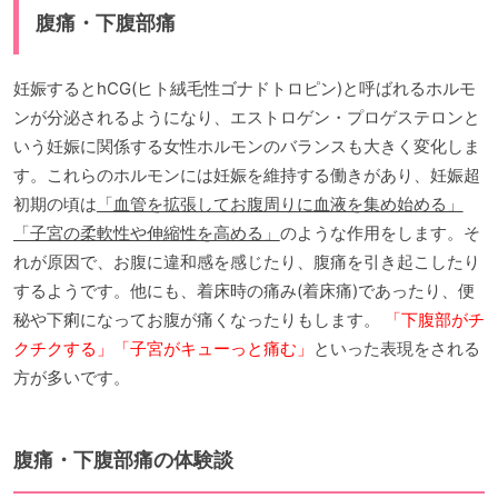
腹痛・下腹部痛
妊娠するとhCG(ヒト絨毛性ゴナドトロピン)と呼ばれるホルモ
ンが分泌されるようになり、エストロゲン・プロゲステロンと
いう妊娠に関係する女性ホルモンのバランスも大きく変化しま
す。これらのホルモンには妊娠を維持する働きがあり、妊娠超
初期の頃は
「血管を拡張してお腹周りに血液を集め始める」
「子宮の柔軟性や伸縮性を高める」
のような作用をします。そ
れが原因で、お腹に違和感を感じたり、腹痛を引き起こしたり
するようです。他にも、着床時の痛み(着床痛)であったり、便
秘や下痢になってお腹が痛くなったりもします。
「下腹部がチ
クチクする」「子宮がキューっと痛む」
といった表現をされる
方が多いです。
腹痛・下腹部痛の体験談