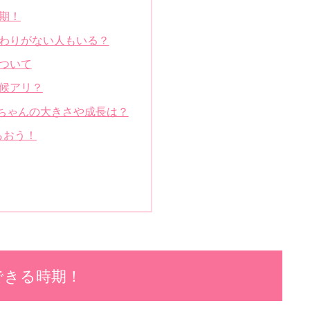
期！
つわりがない人もいる？
ついて
候アリ？
赤ちゃんの大きさや成長は？
らおう！
できる時期！