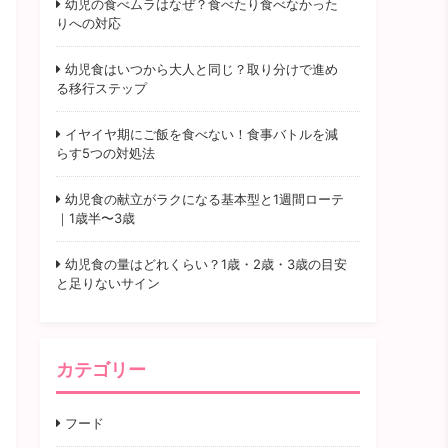
幼児の食べムラはなぜ？食べたり食べなかった
りへの対応
幼児食はいつから大人と同じ？取り分けで進め
る移行ステップ
イヤイヤ期にご飯を食べない！食事バトルを減
らす5つの対処法
幼児食の献立がラクになる基本型と1週間ローテ
｜1歳半〜3歳
幼児食の量はどれくらい？1歳・2歳・3歳の目安
と足りないサイン
カテゴリー
フード