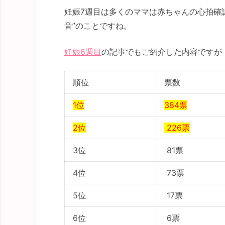
妊娠7週目は多くのママは赤ちゃんの心拍確
音”のことですね。
妊娠6週目
の記事でもご紹介した内容ですが
順位
票数
1位
384票
2位
226票
3位
81票
4位
73票
5位
17票
6位
6票