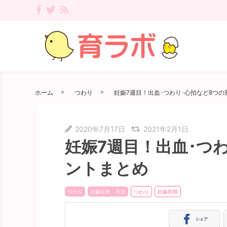
ホーム
つわり
妊娠7週目！出血･つわり･心拍など8つ
2020年7月17日
2021年2月1日
妊娠7週目！出血･つ
ントまとめ
つわり
妊娠症状・不安
つわり
妊娠初期
シェア