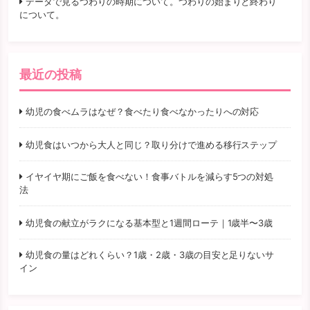
データで見るつわりの時期について。つわりの始まりと終わり
について。
最近の投稿
幼児の食べムラはなぜ？食べたり食べなかったりへの対応
幼児食はいつから大人と同じ？取り分けで進める移行ステップ
イヤイヤ期にご飯を食べない！食事バトルを減らす5つの対処
法
幼児食の献立がラクになる基本型と1週間ローテ｜1歳半〜3歳
幼児食の量はどれくらい？1歳・2歳・3歳の目安と足りないサ
イン