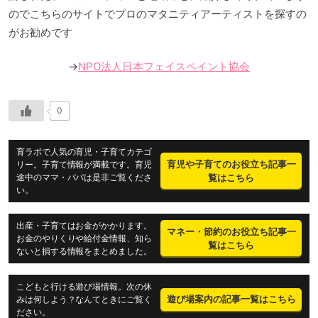
のでこちらのサイトでプロのマタニティアーティストを探すの
がお勧めです
→
NPO法人日本フェイスペイント協会
0
育ラボで人気の育児・子育てカテゴ
育児や子育てのお役立ち記事一
リー。子育て情報が満載です。育児
途中のママ・パパは是非ご覧くださ
覧はこちら
い。
出産・子育てはお金がかかります。
マネー・節約のお役立ち記事一
お金のやりくりや給付金情報、知ら
覧はこちら
ないと損する情報をまとめました。
こどもと行ける遊び場情報。次の休
遊び場案内の記事一覧はこちら
みは何しよう？なんてときにご覧く
ださい。