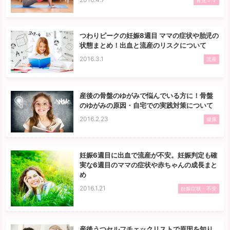
育児ママ
つわりピークの妊娠8週目 ママの症状や胎児の
状態まとめ！出血と流産のリスクについて
2016.3.1
流産
産後の骨盤のゆがみで悩んでいる方に！骨盤
のゆがみの原因・自宅での実践対策について
2016.2.23
健康
妊娠6週目に出血で流産が不安。妊娠判定も確
実な6週目のママの症状や赤ちゃんの成長まと
め
2016.1.21
妊娠症状・不安
産後うつセルフチェックリストで原因を知り