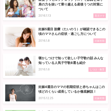
肩の力を抜いて乗り越える産後うつの対策に
ついて
2016.1.13
育児ママ
妊娠5週目 胎嚢（たいのう）が確認できるこの
頃のママさんの症状・過ごし方について
2016.1.8
妊娠初期
寝かしつけで知って欲しい子守歌の話 みんな
知っている人気子守歌8選も紹介
2016.1.6
しつけ・教育
妊娠4週目のママの初期症状と赤ちゃんはこの
頃どのくらい成長しているか徹底解説！
2015.12.25
妊娠初期