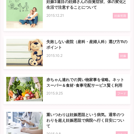
妊娠3週目の妊婦さんの自覚症状、体の変化と
生活で注意することについて
2015.12.21
妊娠初期
失敗しない産院（産科・産婦人科）選び方11の
ポイント
2015.10.2
妊娠
赤ちゃん連れでの買い物家事を省略。ネット
スーパー＆食材･食事宅配サービス賢く利用
2015.9.25
フード
重いつわりは妊娠悪阻という病気。通常のつ
わりを超え妊娠悪阻で病院へ行く目安につい
て
2015.9.8