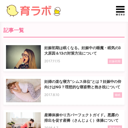
記事一覧
妊娠初期は眠くなる。妊娠中の睡魔・眠気の3
大原因＆13の対策方法について
2017.11.15
妊娠初期
妊婦の楽な寝方“シムス体位”とは？妊娠中の仰
向けはNG？理想的な寝姿勢と抱き枕について
2017.8.10
睡眠
産褥体操やり方パーフェクトガイド。悪露の
排出を促す産褥（さんじょく）体操について
2016.4.7