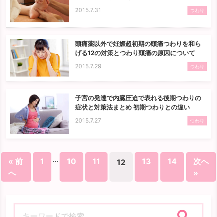
2015.7.31
つわり
頭痛薬以外で妊娠超初期の頭痛つわりを和ら
げる12の対策とつわり頭痛の原因について
2015.7.29
つわり
子宮の発達で内臓圧迫で表れる後期つわりの
症状と対策法まとめ 初期つわりとの違い
2015.7.27
つわり
…
« 前
1
10
11
13
14
次へ
12
へ
»