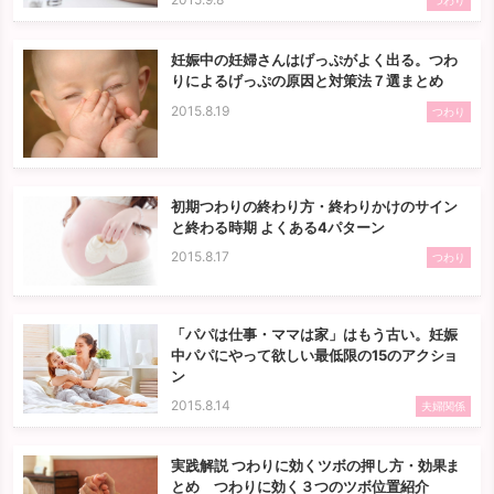
つわり
妊娠中の妊婦さんはげっぷがよく出る。つわ
りによるげっぷの原因と対策法７選まとめ
2015.8.19
つわり
初期つわりの終わり方・終わりかけのサイン
と終わる時期 よくある4パターン
2015.8.17
つわり
「パパは仕事・ママは家」はもう古い。妊娠
中パパにやって欲しい最低限の15のアクショ
ン
2015.8.14
夫婦関係
実践解説 つわりに効くツボの押し方・効果ま
とめ つわりに効く３つのツボ位置紹介