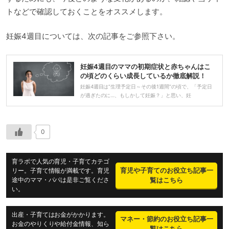
トなどで確認しておくことをオススメします。
妊娠4週目については、次の記事をご参照下さい。
妊娠4週目のママの初期症状と赤ちゃんはこ
の頃どのくらい成長しているか徹底解説！
妊娠4週目は“生理予定日～その後1週間”の頃で、「予定日
が過ぎたのに…、もしかして妊娠？」と思い、妊
0
育ラボで人気の育児・子育てカテゴ
育児や子育てのお役立ち記事一
リー。子育て情報が満載です。育児
途中のママ・パパは是非ご覧くださ
覧はこちら
い。
出産・子育てはお金がかかります。
マネー・節約のお役立ち記事一
お金のやりくりや給付金情報、知ら
覧はこちら