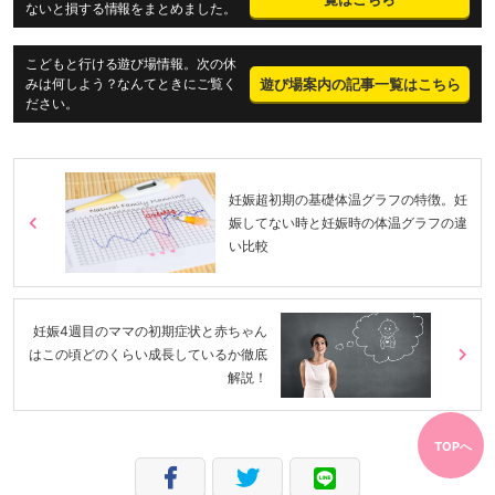
ないと損する情報をまとめました。
こどもと行ける遊び場情報。次の休
遊び場案内の記事一覧はこちら
みは何しよう？なんてときにご覧く
ださい。
妊娠超初期の基礎体温グラフの特徴。妊
娠してない時と妊娠時の体温グラフの違
い比較
妊娠4週目のママの初期症状と赤ちゃん
はこの頃どのくらい成長しているか徹底
解説！
TOPへ