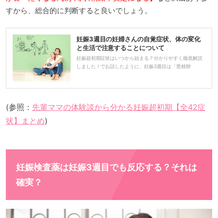
すから、総合的に判断すると良いでしょう。
妊娠3週目の妊婦さんの自覚症状、体の変化
と生活で注意することについて
妊娠超初期症状はいつから始まる？分かりやすく徹底解説
しました！でお話したように、妊娠3週目は「受精卵
(参照：
先輩ママの体験談から分かる妊娠超初期【全42症
状】まとめ
)
妊娠検査薬は妊娠3週目でも反応する？それは
確実？