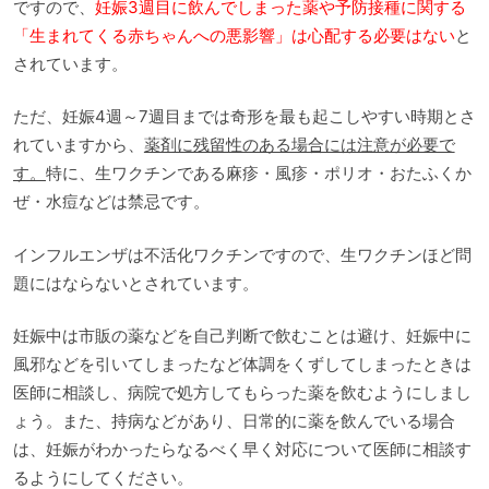
ですので、
妊娠3週目に飲んでしまった薬や予防接種に関する
「生まれてくる赤ちゃんへの悪影響」は心配する必要はない
と
されています。
ただ、妊娠4週～7週目までは奇形を最も起こしやすい時期とさ
れていますから、
薬剤に残留性のある場合には注意が必要で
す。
特に、生ワクチンである麻疹・風疹・ポリオ・おたふくか
ぜ・水痘などは禁忌です。
インフルエンザは不活化ワクチンですので、生ワクチンほど問
題にはならないとされています。
妊娠中は市販の薬などを自己判断で飲むことは避け、妊娠中に
風邪などを引いてしまったなど体調をくずしてしまったときは
医師に相談し、病院で処方してもらった薬を飲むようにしまし
ょう。また、持病などがあり、日常的に薬を飲んでいる場合
は、妊娠がわかったらなるべく早く対応について医師に相談す
るようにしてください。