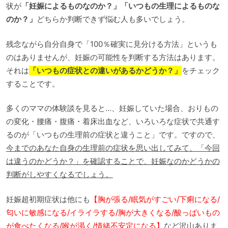
状が
「妊娠によるものなのか？」「いつもの生理によるものな
のか？」
どちらか判断できず悩む人も多いでしょう。
残念ながら自分自身で「100％確実に見分ける方法」というも
のはありませんが、妊娠の可能性を判断する方法はあります。
それは
「いつもの症状との違いがあるかどうか？」
をチェック
することです。
多くのママの体験談を見ると…、妊娠していた場合、おりもの
の変化・腰痛・腹痛・着床出血など、いろいろな症状で共通す
るのが「いつもの生理前の症状と違うこと」です。ですので、
今までのあなた自身の生理前の症状を思い出してみて、「今回
は違うのかどうか？」を確認することで、妊娠なのかどうかの
判断がしやすくなるでしょう。
妊娠超初期症状は他にも
【胸が張る/眠気がすごい/下痢になる/
匂いに敏感になる/イライラする/胸が大きくなる/酸っぱいもの
が食べたくなる/喉が渇く/情緒不安定になる】
など沢山ありま