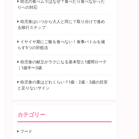
幼児の食べムラはなぜ？食べたり食べなかった
りへの対応
幼児食はいつから大人と同じ？取り分けで進め
る移行ステップ
イヤイヤ期にご飯を食べない！食事バトルを減
らす5つの対処法
幼児食の献立がラクになる基本型と1週間ローテ
｜1歳半〜3歳
幼児食の量はどれくらい？1歳・2歳・3歳の目安
と足りないサイン
カテゴリー
フード