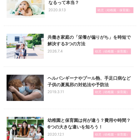
なるって本当？
2020.9.13
幼児（幼稚園・保育園）
共働き家庭の「栄養が偏りがち」を時短で
解決する3つの方法
2026.7.4
幼児（幼稚園・保育園）
ヘルパンギーナやプール熱、手足口病など
子供の夏風邪の対処法や予防法
2019.3.11
幼児（幼稚園・保育園）
幼稚園と保育園は何が違う？費用や時間？
6つの大きな違いを知ろう！
2020.12.1
幼児（幼稚園・保育園）