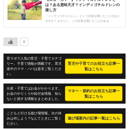
は？ある意味天才？インディゴチルドレンの
接し方
「インディゴチルドレン」という言葉を聞いたことがあり
ますか？ おそらく、この言葉を聞いたことがある
0
育ラボで人気の育児・子育てカテゴ
育児や子育てのお役立ち記事一
リー。子育て情報が満載です。育児
途中のママ・パパは是非ご覧くださ
覧はこちら
い。
出産・子育てはお金がかかります。
マネー・節約のお役立ち記事一
お金のやりくりや給付金情報、知ら
覧はこちら
ないと損する情報をまとめました。
こどもと行ける遊び場情報。次の休
遊び場案内の記事一覧はこちら
みは何しよう？なんてときにご覧く
ださい。