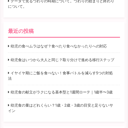
データで見るつわりの時期について。つわりの始まりと終わり
について。
最近の投稿
幼児の食べムラはなぜ？食べたり食べなかったりへの対応
幼児食はいつから大人と同じ？取り分けで進める移行ステップ
イヤイヤ期にご飯を食べない！食事バトルを減らす5つの対処
法
幼児食の献立がラクになる基本型と1週間ローテ｜1歳半〜3歳
幼児食の量はどれくらい？1歳・2歳・3歳の目安と足りないサ
イン