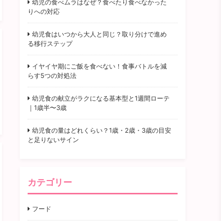
幼児の食べムラはなぜ？食べたり食べなかった
りへの対応
幼児食はいつから大人と同じ？取り分けで進め
る移行ステップ
イヤイヤ期にご飯を食べない！食事バトルを減
らす5つの対処法
幼児食の献立がラクになる基本型と1週間ローテ
｜1歳半〜3歳
幼児食の量はどれくらい？1歳・2歳・3歳の目安
と足りないサイン
カテゴリー
フード