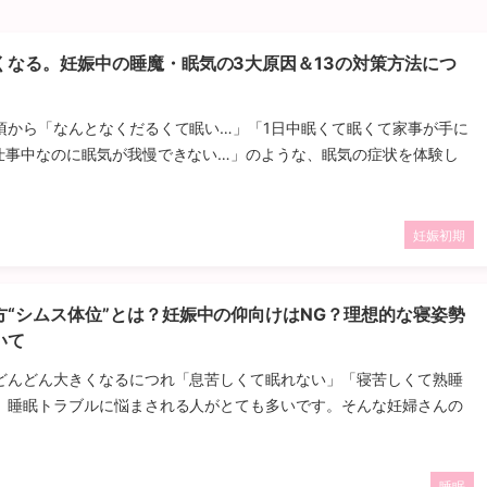
くなる。妊娠中の睡魔・眠気の3大原因＆13の対策方法につ
頃から「なんとなくだるくて眠い…」「1日中眠くて眠くて家事が手に
仕事中なのに眠気が我慢できない…」のような、眠気の症状を体験し
妊娠初期
方“シムス体位”とは？妊娠中の仰向けはNG？理想的な寝姿勢
いて
どんどん大きくなるにつれ「息苦しくて眠れない」「寝苦しくて熟睡
、睡眠トラブルに悩まされる人がとても多いです。そんな妊婦さんの
睡眠