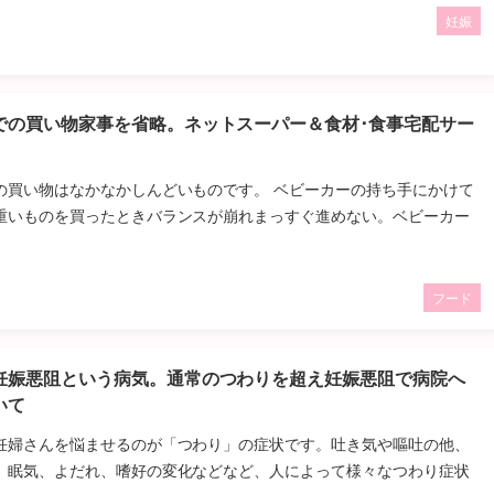
妊娠
での買い物家事を省略。ネットスーパー＆食材･食事宅配サー
の買い物はなかなかしんどいものです。 ベビーカーの持ち手にかけて
重いものを買ったときバランスが崩れまっすぐ進めない。ベビーカー
フード
妊娠悪阻という病気。通常のつわりを超え妊娠悪阻で病院へ
いて
妊婦さんを悩ませるのが「つわり」の症状です。吐き気や嘔吐の他、
、眠気、よだれ、嗜好の変化などなど、人によって様々なつわり症状