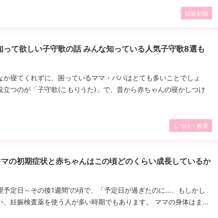
妊娠初期
知って欲しい子守歌の話 みんな知っている人気子守歌8選も
なか寝てくれずに、困っているママ・パパはとても多いことでしょ
役立つのが「子守歌(こもりうた)」で、昔から赤ちゃんの寝かしつけ
しつけ・教育
ママの初期症状と赤ちゃんはこの頃どのくらい成長しているか
生理予定日～その後1週間”の頃で、「予定日が過ぎたのに…、もしかし
、妊娠検査薬を使う人が多い時期でもあります。 ママの身体はま...