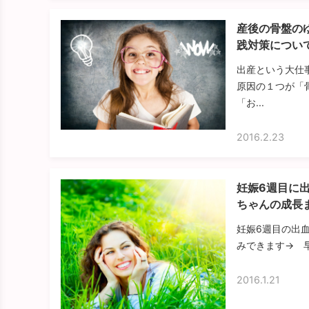
産後の骨盤の
践対策につい
出産という大仕
原因の１つが「
「お...
2016.2.23
妊娠6週目に
ちゃんの成長
妊娠6週目の出
みできます→ 早
2016.1.21