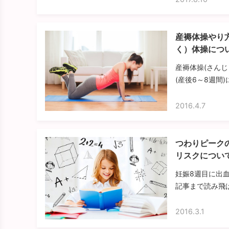
産褥体操やり
く）体操につ
産褥体操(さん
(産後6～8週間
2016.4.7
つわりピーク
リスクについ
妊娠8週目に出
記事まで読み飛ば
2016.3.1