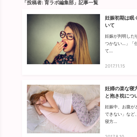
「投稿者:
育ラボ編集部
」記事一覧
妊娠初期は眠
いて
妊娠が判明した
つかない…」「
て...
2017.11.15
妊婦の楽な寝
と抱き枕につ
妊娠中、お腹が
できない」など
寝方...
2017.8.10