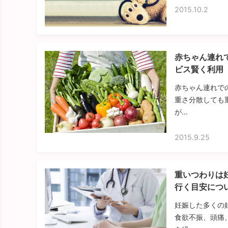
2015.10.2
赤ちゃん連れ
ビス賢く利用
赤ちゃん連れで
重さ分散しても
が...
2015.9.25
重いつわりは
行く目安につ
妊娠した多くの
食欲不振、頭痛