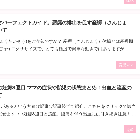
方パーフェクトガイド。悪露の排出を促す産褥（さんじょ
いて
じょくたいそう)をご存知ですか？ 産褥（さんじょく）体操とは産褥期
)に行うエクササイズで、とても軽度で簡単な動きではありますが...
育児ママ
の妊娠8週目 ママの症状や胎児の状態まとめ！出血と流産の
て
血があるという方向け記事は記事後半で紹介。こちらをクリックで該当
せます→→妊娠8週目と流産。腹痛を伴う出血には引き続き注意！ ...
流産