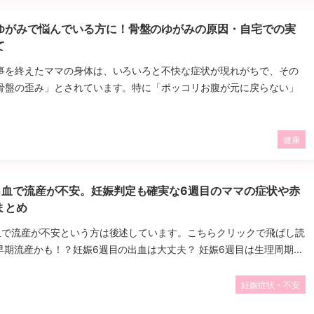
ゆがみで悩んでいる方に！骨盤のゆがみの原因・自宅での実
て
事を終えたママの身体は、いろいろと不快な症状が現れがちで、その
骨盤の歪み」とされています。特に「ポッコリお腹が元に戻らない」
健康
出血で流産が不安。妊娠判定も確実な6週目のママの症状や赤
まとめ
血で流産が不安という方は後述しています。こちらクリックで飛ばし読
期流産かも！？妊娠6週目の出血は大丈夫？ 妊娠6週目は生理周期...
妊娠症状・不安