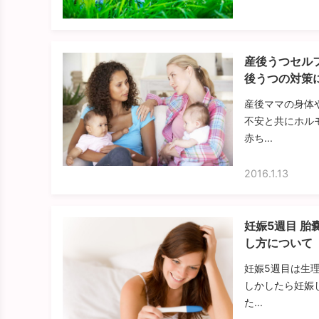
産後うつセル
後うつの対策
産後ママの身体
不安と共にホル
赤ち...
2016.1.13
妊娠5週目 
し方について
妊娠5週目は生
しかしたら妊娠
た...