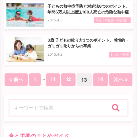
子どもの熱中症予防と対処法8つのポイント。
年間6万人以上搬送100人死亡の危険な熱中症
2015.4.3
幼児（幼稚園・保育園）
3歳 子どもの叱り方3つのポイント。感情的・
ガミガミ叱りからの卒業
2015.4.2
しつけ・教育
…
« 前へ
1
11
12
14
次へ »
13
検索
食と栄養のまとめガイド