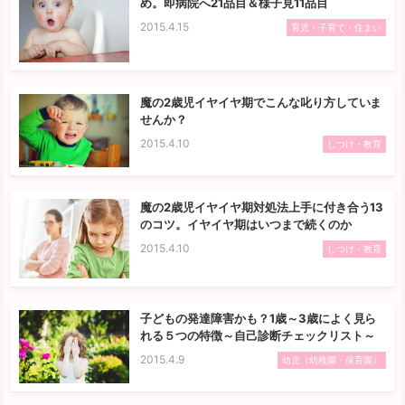
め。即病院へ21品目＆様子見11品目
2015.4.15
育児・子育て・住まい
魔の2歳児イヤイヤ期でこんな叱り方していま
せんか？
2015.4.10
しつけ・教育
魔の2歳児イヤイヤ期対処法上手に付き合う13
のコツ。イヤイヤ期はいつまで続くのか
2015.4.10
しつけ・教育
子どもの発達障害かも？1歳～3歳によく見ら
れる５つの特徴～自己診断チェックリスト～
2015.4.9
幼児（幼稚園・保育園）