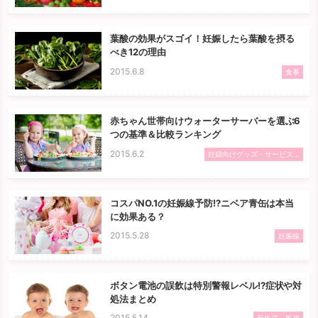
葉酸の効果がスゴイ！妊娠したら葉酸を摂る
べき12の理由
2015.6.8
食事
赤ちゃん世帯向けウォーターサーバーを選ぶ6
つの基準＆比較ランキング
2015.6.2
妊婦向けグッズ・サービス...
コスパNO.1の妊娠線予防!?ニベア青缶は本当
に効果ある？
2015.5.28
妊娠線
ボタン電池の誤飲は特別警報レベル!?症状や対
処法まとめ
2015.5.14