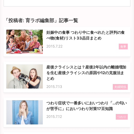
「投稿者:
育ラボ編集部
」記事一覧
妊娠中の食事 つわり中に食べれたと評判の食
べ物(食材)リスト33品目まとめ
2015.7.22
食事
産後クライシスとは？産後2年以内の離婚増加
を生む産後クライシスの原因や12の克服法ま
とめ
2015.7.13
夫婦関係
つわり症状で一番多いにおいつわり「…の匂い
が苦手に」においつわり対策17豆知識
2015.7.12
つわり