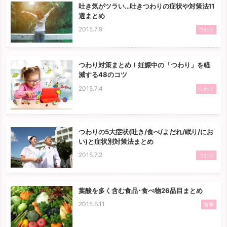
吐き気がツラい…吐きつわりの症状や対策法11
選まとめ
2015.7.9
つわり
つわり対策まとめ！妊娠中の「つわり」を軽
減する48のコツ
2015.7.4
つわり
つわりの5大症状(吐き/食べ/よだれ/眠り/にお
い)と症状別対策法まとめ
2015.7.2
つわり
葉酸を多く含む食品･食べ物26品目まとめ
2015.6.11
食事