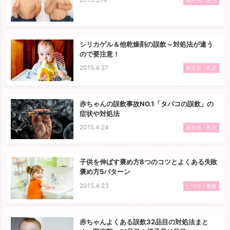
新生児・乳児
シリカゲル＆他乾燥剤の誤飲～対処法が違う
ので要注意！
2015.4.27
新生児・乳児
赤ちゃんの誤飲事故NO.1「タバコの誤飲」の
症状や対処法
2015.4.24
新生児・乳児
子供を伸ばす褒め方8つのコツとよくある失敗
褒め方5パターン
2015.4.23
しつけ・教育
赤ちゃんよくある誤飲32品目の対処法まと