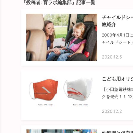
「投稿者:
育ラボ編集部
」記事一覧
チャイルドシ
較紹介
2000年4月
ャイルドシート）
2020.12.5
こども用オリ
【小田急電鉄株式
クを発売！！ 12
2020.12.2