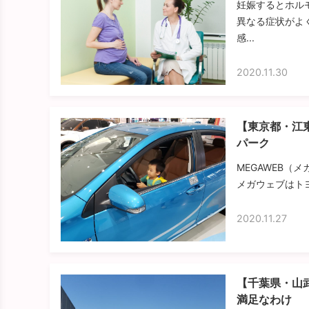
妊娠するとホル
異なる症状がよ
感...
2020.11.30
【東京都・江
パーク
MEGAWEB（
メガウェブはト
2020.11.27
【千葉県・山
満足なわけ