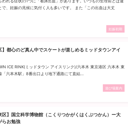
らわれる症状の1つに「着床出血」があります。いつもの生理前とは違
とで、妊娠の兆候に気付く人も多いです。 また「この出血は大丈
妊娠初期
区】都心のど真ん中でスケートが楽しめるミッドタウンアイ
WN ICE RINK(ミッドタウン アイスリンク)/六本木 東京港区 六本木 東
「六本木駅」8番出口より地下通路にて直結...
遊び場案内
東区】国立科学博物館（こくりつかがくはくぶつかん）ー大
がらお勉強