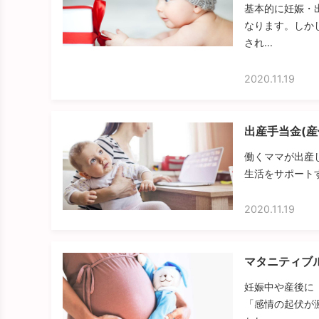
基本的に妊娠・
なります。しか
され...
2020.11.19
出産手当金(産
働くママが出産
生活をサポートす
2020.11.19
マタニティブ
妊娠中や産後に
「感情の起伏が