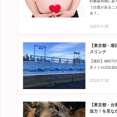
妊娠超初期にあ
う出血があるこ
夫？...
2020.11.30
【東京都・港
スリンク
【港区】MIDTO
京メトロ日比谷線
2020.11.30
【東京都・台
迫力！を見な