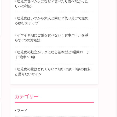
幼児の食べムラはなぜ？食べたり食べなかった
りへの対応
幼児食はいつから大人と同じ？取り分けで進め
る移行ステップ
イヤイヤ期にご飯を食べない！食事バトルを減
らす5つの対処法
幼児食の献立がラクになる基本型と1週間ローテ
｜1歳半〜3歳
幼児食の量はどれくらい？1歳・2歳・3歳の目安
と足りないサイン
カテゴリー
フード