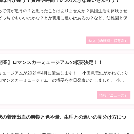
園は何が違う？費用や時間？6つの大きな違いを知ろう！
って何が違うの？と思ったことはありませんか？集団生活を体験させ
どっちでもいいのかな？とか費用に違いはあるの？など、幼稚園と保
幼児（幼稚園・保育園）
月開業】ロマンスカーミュージアムの概要決定！！
ュージアムが2021年4月に誕生します！！ 小田急電鉄がかねてより
マンスカーミュージアム」の概要を本日発表いたしました。 小...
情報（ニュース）
状の着床出血の時期と色や量、生理との違いの見分け方につ