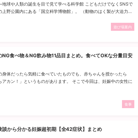
―地球や人類の誕生を目で見て学べる科学館 こどもだけでなくSNSで
上野公園内にある「国立科学博物館」。 （動物のはく製が大迫力...
遊び場案内
NG食べ物＆NG飲み物11品目まとめ。食べてOKな分量目安
の身体だったら気軽に食べていたものでも、赤ちゃんを授かったら
らアカン！」というものがあります。 そこで今回は、妊娠中の女性に
食事
験談から分かる妊娠超初期【全42症状】まとめ