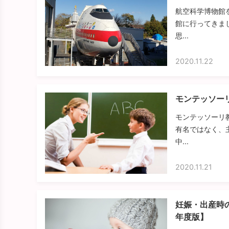
航空科学博物館
館に行ってきま
思...
2020.11.22
モンテッソー
モンテッソーリ
有名ではなく、
中...
2020.11.21
妊娠・出産時
年度版】