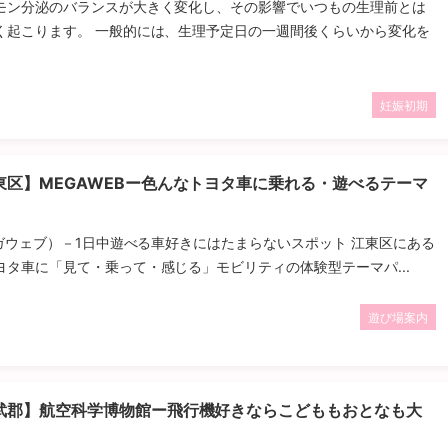
モン分泌のバランスが大きく変化し、その影響でいつもの生理前とは
く起こります。 一般的には、生理予定日の一週間後くらいから変化を
妊娠初期
東区】MEGAWEBー色んなトヨタ車に乗れる・遊べるテーマ
メガウェブ）－1日中遊べる車好きにはたまらないスポット 江東区にある
ヨタ車に「見て・乗って・感じる」モビリティの体験型テーマパ...
遊び場案内
武郡】航空科学博物館ー飛行機好きならこどももおとなも大