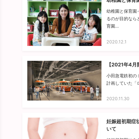
幼稚園と保育
幼稚園と保育園
るのが目的なら
育園...
2020.12.1
【2021年4
小田急電鉄初のミ
計画していた「ロ
2020.11.30
妊娠超初期症
いて