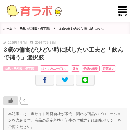
ホーム
幼児（幼稚園・保育園）
3歳の偏食がひどい時に試したい...
2026年7月4日
2026年7月28日
3歳の偏食がひどい時に試したい工夫と「飲ん
で補う」選択肢
幼児（幼稚園・保育園）
はぐくみユーグレナ
偏食
子供の栄養
野菜嫌い
0
本記事には、当サイト運営会社が販売に関わる商品のプロモーショ
ンを含みます。商品の選定基準と記事の作成方針は
編集ポリシー
を
ご覧ください。