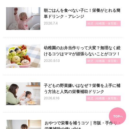
朝ごはんを食べない子に！栄養がとれる簡
単ドリンク・アレンジ
2026.7.4
幼児（幼稚園・保育園）
幼稚園のお弁当作りって大変？無理なく続
けるコツはママが頑張らないことがコツ！
2020.9.13
幼児（幼稚園・保育園）
子どもの野菜嫌いはなぜ？栄養を上手に補
う方法と人気の栄養補助ドリンク
2026.6.16
幼児（幼稚園・保育園）
TOPへ
おやつで栄養を補うコツ｜市販・手作り・
栄養補助の使い分け