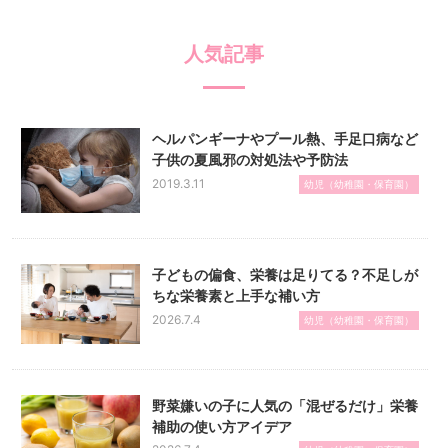
人気記事
ヘルパンギーナやプール熱、手足口病など
子供の夏風邪の対処法や予防法
2019.3.11
幼児（幼稚園・保育園）
子どもの偏食、栄養は足りてる？不足しが
ちな栄養素と上手な補い方
2026.7.4
幼児（幼稚園・保育園）
野菜嫌いの子に人気の「混ぜるだけ」栄養
補助の使い方アイデア