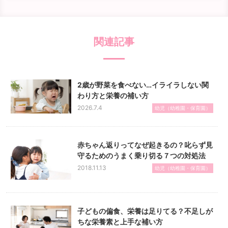
関連記事
2歳が野菜を食べない…イライラしない関
わり方と栄養の補い方
2026.7.4
幼児（幼稚園・保育園）
赤ちゃん返りってなぜ起きるの？叱らず見
守るためのうまく乗り切る７つの対処法
2018.11.13
幼児（幼稚園・保育園）
子どもの偏食、栄養は足りてる？不足しが
ちな栄養素と上手な補い方