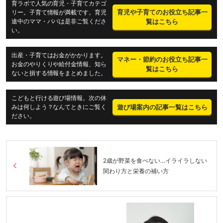
育ラボで人気の育児・子育てカテゴ
育児や子育てのお役立ち記事一
リー。子育て情報が満載です。育児
途中のママ・パパは是非ご覧くださ
覧はこちら
い。
出産・子育てはお金がかかります。
マネー・節約のお役立ち記事一
お金のやりくりや給付金情報、知ら
覧はこちら
ないと損する情報をまとめました。
こどもと行ける遊び場情報。次の休
遊び場案内の記事一覧はこちら
みは何しよう？なんてときにご覧く
ださい。
2歳が野菜を食べない…イライラしない
関わり方と栄養の補い方