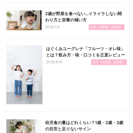
2歳が野菜を食べない…イライラしない関
わり方と栄養の補い方
2026.7.4
幼児（幼稚園・保育園）
はぐくみユーグレナ「フルーツ・オレ味」
とは？飲み方・味・口コミを正直レビュー
2026.6.16
幼児（幼稚園・保育園）
幼児食の量はどれくらい？1歳・2歳・3歳
の目安と足りないサイン