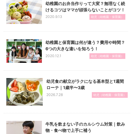
幼稚園のお弁当作りって大変？無理なく続
けるコツはママが頑張らないことがコツ！
2020.9.13
幼児（幼稚園・保育園）
幼稚園と保育園は何が違う？費用や時間？
6つの大きな違いを知ろう！
2020.12.1
幼児（幼稚園・保育園）
幼児食の献立がラクになる基本型と1週間
ローテ｜1歳半〜3歳
2026.7.28
幼児（幼稚園・保育園）
牛乳を飲まない子のカルシウム対策｜飲み
物・食べ物で上手に補う