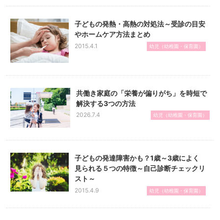
子どもの発熱・高熱の対処法～受診の目安
やホームケア方法まとめ
2015.4.1
幼児（幼稚園・保育園）
共働き家庭の「栄養が偏りがち」を時短で
解決する3つの方法
2026.7.4
幼児（幼稚園・保育園）
子どもの発達障害かも？1歳～3歳によく
見られる５つの特徴～自己診断チェックリ
スト～
2015.4.9
幼児（幼稚園・保育園）