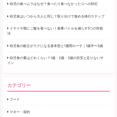
幼児の食べムラはなぜ？食べたり食べなかったりへの対応
幼児食はいつから大人と同じ？取り分けで進める移行ステップ
イヤイヤ期にご飯を食べない！食事バトルを減らす5つの対処
法
幼児食の献立がラクになる基本型と1週間ローテ｜1歳半〜3歳
幼児食の量はどれくらい？1歳・2歳・3歳の目安と足りないサ
イン
カテゴリー
フード
マネー・節約