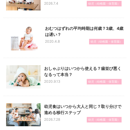
2026.7.4
幼児（幼稚園・保育園）
おむつはずれの平均時期は何歳？3歳、4歳
は遅い？
2020.4.8
幼児（幼稚園・保育園）
おしゃぶりはいつから使える？歯並び悪く
なるって本当？
2020.9.13
幼児（幼稚園・保育園）
幼児食はいつから大人と同じ？取り分けで
進める移行ステップ
2026.7.28
幼児（幼稚園・保育園）