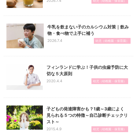
2026.7.4
幼児（幼稚園・保育園）
牛乳を飲まない子のカルシウム対策｜飲み
物・食べ物で上手に補う
2026.7.4
幼児（幼稚園・保育園）
フィンランドに学ぶ！子供の虫歯予防に大
切な５大原則
2020.4.4
幼児（幼稚園・保育園）
子どもの発達障害かも？1歳～3歳によく
見られる５つの特徴～自己診断チェックリ
スト～
2015.4.9
幼児（幼稚園・保育園）