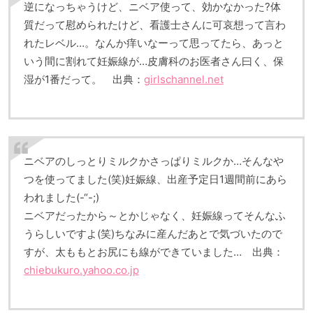
逆になっちゃうけど、ニベア使って、効かなかった?体
質だって慰められたけど、看護士さんに可哀想って言わ
れたレベル…。なんか痒いなーって思ってたら、あっと
いう間に割れて妊娠線が…皮膚科のお医者さん曰く、保
湿が1番だって。 出典：
girlschannel.net
ニベアのしっとりミルクかさっぱりミルクか…そんなや
つを使ってました(笑)妊娠線、出産予定日1週間前にあら
われました(-“-;)
ニベアだったから～とかじゃなく、妊娠線ってそんなふ
うらしいですよ(笑)ちなみに産んだあとで気づいたので
すが、太ももとお尻にも線ができていました… 出典：
chiebukuro.yahoo.co.jp