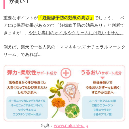
が高い！
重要なポイントが
「妊娠線予防の効果の高さ」
でしょう。ニベ
アには保湿効果があるので「妊娠線予防の効果あり」と判断で
きますが…、
やはり専用のオイルやクリームには敵いません。
例えば、楽天で一番人気の「ママ＆キッズ ナチュラルマークク
リーム」であれば…
出典：
www.natural-s.jp