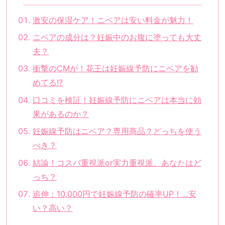
激安の保湿ケア！ニベアは安い料金が魅力！
ニベアの成分は？妊娠中のお腹に塗っても大丈
夫？
衝撃のCMが！花王は妊娠線予防にニベアを勧
めてる!?
口コミを検証！妊娠線予防にニベアは本当に効
果があるのか？
妊娠線予防はニベア？専用商品？どっちを使う
べき？
結論！コスパ重視派or実力重視派、あなたはど
っち？
追伸：10,000円で妊娠線予防の確率UP！…安
い？高い？