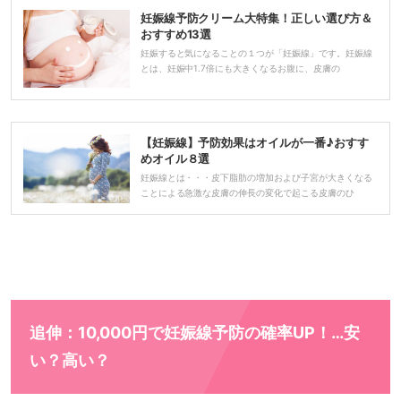
妊娠線予防クリーム大特集！正しい選び方＆
おすすめ13選
妊娠すると気になることの１つが「妊娠線」です。妊娠線
とは、妊娠中1.7倍にも大きくなるお腹に、皮膚の
【妊娠線】予防効果はオイルが一番♪おすす
めオイル８選
妊娠線とは・・・皮下脂肪の増加および子宮が大きくなる
ことによる急激な皮膚の伸長の変化で起こる皮膚のひ
追伸：10,000円で妊娠線予防の確率UP！…安
い？高い？