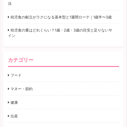
法
幼児食の献立がラクになる基本型と1週間ローテ｜1歳半〜3歳
幼児食の量はどれくらい？1歳・2歳・3歳の目安と足りないサ
イン
カテゴリー
フード
マネー・節約
健康
出産