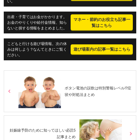
い。
出産・子育てはお金がかかります。
マネー・節約のお役立ち記事一
お金のやりくりや給付金情報、知ら
覧はこちら
ないと損する情報をまとめました。
こどもと行ける遊び場情報。次の休
遊び場案内の記事一覧はこちら
みは何しよう？なんてときにご覧く
ださい。
ボタン電池の誤飲は特別警報レベル!?症
状や対処法まとめ
妊娠線予防のために知ってほしい必読5
記事まとめ