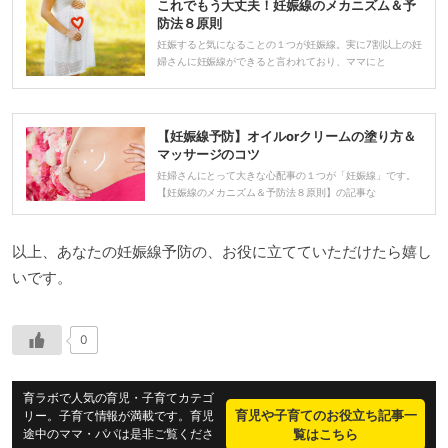
これでもう大丈夫！妊娠線のメカニズム＆予
防法８原則
妊娠すると気になることの１つが妊娠線。実に7割以上の妊
婦さんに妊娠線ができると言われており、ママにと
【妊娠線予防】オイルorクリームの塗り方＆
マッサージのコツ
妊婦さんにとって大きな心配事の１つが「妊娠線」です。
【妊娠線のメカニズム＆予防法８原則】の記事な
以上、あなたの妊娠線予防の、お役に立てていただけたら嬉し
いです。
0
育ラボで人気の育児・子育てカテゴ
育児や子育てのお役立ち記事一
リー。子育て情報が満載です。育児
途中のママ・パパは是非ご覧くださ
覧はこちら