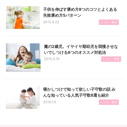
子供を伸ばす褒め方8つのコツとよくある
失敗褒め方5パターン
2015.4.23
しつけ・教育
魔の2歳児。イヤイヤ期幼児を我慢させな
いでしつける6つのオススメ対処法
2015.3.19
しつけ・教育
寝かしつけで知って欲しい子守歌の話 み
んな知っている人気子守歌8選も紹介
2016.1.6
しつけ・教育