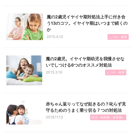
魔の2歳児イヤイヤ期対処法上手に付き合
う13のコツ。イヤイヤ期はいつまで続くの
か
2015.4.10
しつけ・教育
魔の2歳児。イヤイヤ期幼児を我慢させな
いでしつける6つのオススメ対処法
2015.3.19
しつけ・教育
赤ちゃん返りってなぜ起きるの？叱らず見
守るためのうまく乗り切る７つの対処法
2018.11.13
幼児（幼稚園・保育園）