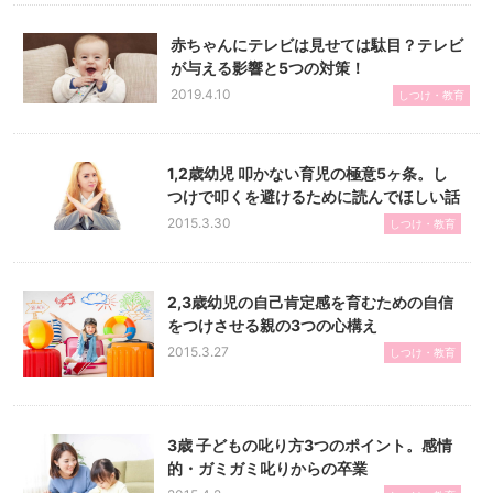
赤ちゃんにテレビは見せては駄目？テレビ
が与える影響と5つの対策！
2019.4.10
しつけ・教育
1,2歳幼児 叩かない育児の極意5ヶ条。し
つけで叩くを避けるために読んでほしい話
2015.3.30
しつけ・教育
2,3歳幼児の自己肯定感を育むための自信
をつけさせる親の3つの心構え
2015.3.27
しつけ・教育
3歳 子どもの叱り方3つのポイント。感情
的・ガミガミ叱りからの卒業