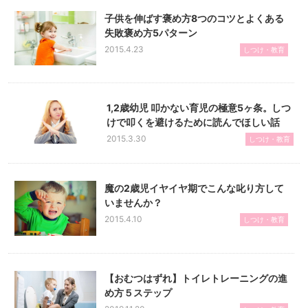
子供を伸ばす褒め方8つのコツとよくある
失敗褒め方5パターン
2015.4.23
しつけ・教育
1,2歳幼児 叩かない育児の極意5ヶ条。しつ
けで叩くを避けるために読んでほしい話
2015.3.30
しつけ・教育
魔の2歳児イヤイヤ期でこんな叱り方して
いませんか？
2015.4.10
しつけ・教育
【おむつはずれ】トイレトレーニングの進
め方５ステップ