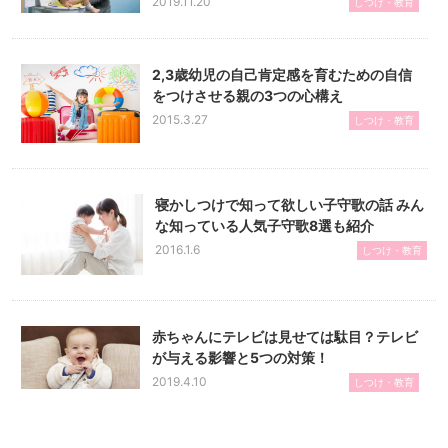
2019.11.20
しつけ・教育
2,3歳幼児の自己肯定感を育むための自信
をつけさせる親の3つの心構え
2015.3.27
しつけ・教育
寝かしつけで知って欲しい子守歌の話 みん
な知っている人気子守歌8選も紹介
2016.1.6
しつけ・教育
赤ちゃんにテレビは見せては駄目？テレビ
が与える影響と5つの対策！
2019.4.10
しつけ・教育