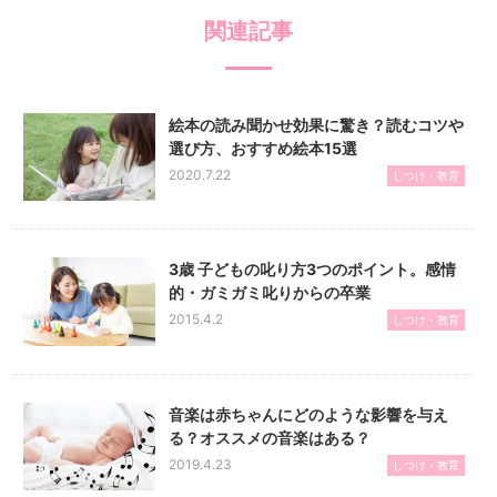
関連記事
絵本の読み聞かせ効果に驚き？読むコツや
選び方、おすすめ絵本15選
2020.7.22
しつけ・教育
3歳 子どもの叱り方3つのポイント。感情
的・ガミガミ叱りからの卒業
2015.4.2
しつけ・教育
音楽は赤ちゃんにどのような影響を与え
る？オススメの音楽はある？
2019.4.23
しつけ・教育