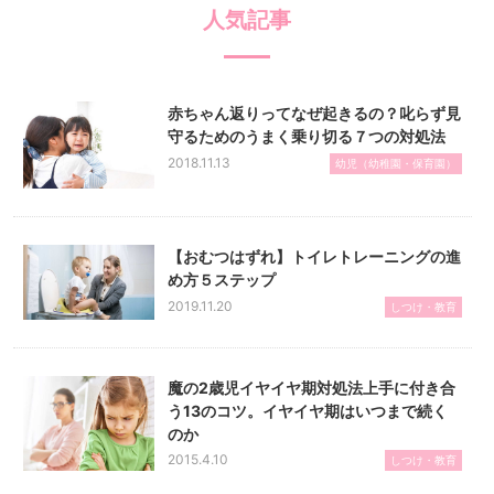
人気記事
赤ちゃん返りってなぜ起きるの？叱らず見
守るためのうまく乗り切る７つの対処法
2018.11.13
幼児（幼稚園・保育園）
【おむつはずれ】トイレトレーニングの進
め方５ステップ
2019.11.20
しつけ・教育
魔の2歳児イヤイヤ期対処法上手に付き合
う13のコツ。イヤイヤ期はいつまで続く
のか
2015.4.10
しつけ・教育