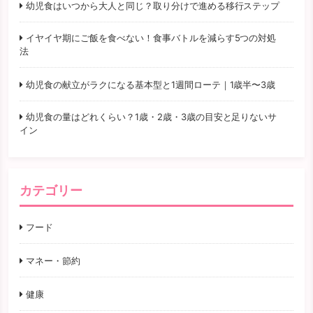
幼児食はいつから大人と同じ？取り分けで進める移行ステップ
イヤイヤ期にご飯を食べない！食事バトルを減らす5つの対処
法
幼児食の献立がラクになる基本型と1週間ローテ｜1歳半〜3歳
幼児食の量はどれくらい？1歳・2歳・3歳の目安と足りないサ
イン
カテゴリー
フード
マネー・節約
健康