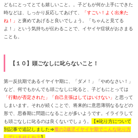
どもにとってとても嬉しいこと。。子どもが何か上手にできた
時などは、しっかり反応してあげて、
「すごい！よく出来た
ね！」
と褒めてあげると良いでしょう。「ちゃんと見てる
よ！」という気持ちが伝わることで、イヤイヤ症状がおさまる
ことも。
【１０】頭ごなしに叱らないこと！
第一反抗期であるイヤイヤ期に、「ダメ！」「やめなさい！」
など、何でもかんでも頭ごなしに叱ると、子どもにとっては
「行動が否定された」「自己主張はしてはいけない」
と思って
しまいます。それが続くことで、将来的に意思薄弱なるなどの
形で、思春期に問題になることが多いようです。イライラして
も頭ごなしに叱るのは良くないでしょう。
【※叱り方について
別記事で追記しました⇒
魔の2歳児イヤイヤ期でこんな叱り方
していませんか？
】