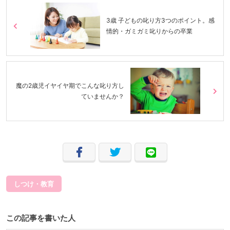
3歳 子どもの叱り方3つのポイント。感
情的・ガミガミ叱りからの卒業
魔の2歳児イヤイヤ期でこんな叱り方し
ていませんか？
しつけ・教育
この記事を書いた人