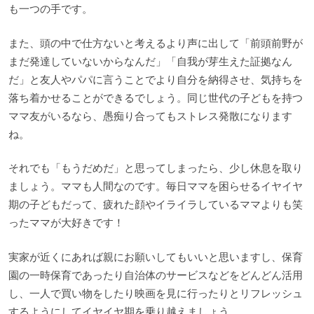
も一つの手です。
また、頭の中で仕方ないと考えるより声に出して「前頭前野が
まだ発達していないからなんだ」「自我が芽生えた証拠なん
だ」と友人やパパに言うことでより自分を納得させ、気持ちを
落ち着かせることができるでしょう。同じ世代の子どもを持つ
ママ友がいるなら、愚痴り合ってもストレス発散になります
ね。
それでも「もうだめだ」と思ってしまったら、少し休息を取り
ましょう。ママも人間なのです。毎日ママを困らせるイヤイヤ
期の子どもだって、疲れた顔やイライラしているママよりも笑
ったママが大好きです！
実家が近くにあれば親にお願いしてもいいと思いますし、保育
園の一時保育であったり自治体のサービスなどをどんどん活用
し、一人で買い物をしたり映画を見に行ったりとリフレッシュ
するようにしてイヤイヤ期を乗り越えましょう。