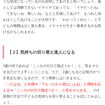
うな状況になっているのか説明してあげると良いでしょう。親
としては理解できないイヤイヤであっても、「イヤだったね」
「できないね、悔しいね」などと共感してあげて、もつれた糸
をほぐしてあげることが大切です。「わかってくれた！」と子
どもの癇癪は少し落ち着き、イヤイヤが大きく爆発するのを防
げるかもしれません。
【２】気持ちの切り替え達人になる
1歳の頃であれば「こっちの○○で遊ぼうか！」と、気をそら
せるだけで上手くいくことも。ただ、2歳になると記憶力がつ
き意志も強くなるので、そう簡単にはいきません。
「～だよね」と共感⇒「でも～だから危ないよね」と理由を伝
える⇒「こっちの○○で遊ぼうか！」と気をそらせる
、、の3
段階の方法で子どもの気持ちを切り替えることを試してみまし
ょう。