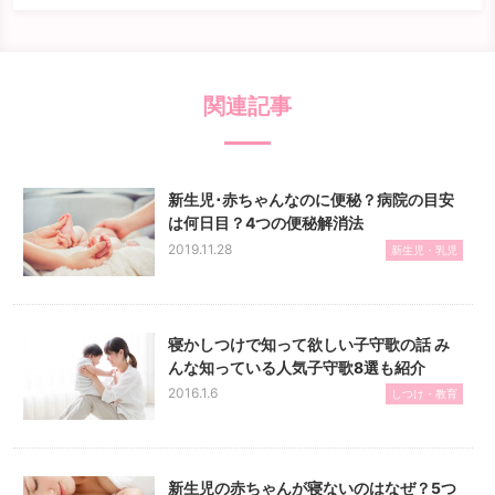
関連記事
新生児･赤ちゃんなのに便秘？病院の目安
は何日目？4つの便秘解消法
2019.11.28
新生児・乳児
寝かしつけで知って欲しい子守歌の話 み
んな知っている人気子守歌8選も紹介
2016.1.6
しつけ・教育
新生児の赤ちゃんが寝ないのはなぜ？5つ