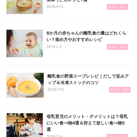
2026.6.13
新生児・乳児
6か月の赤ちゃんの離乳食の量はどれくら
い？進め方やおすすめレシピ
2019.3.2
新生児・乳児
離乳食の野菜スープレシピ｜だしで旨みア
ップ＆冷凍ストックのコツ
2026.7.15
新生児・乳児
母乳育児のメリット・デメリットは？母乳
にいい食べ物4選＆控えて欲しい食べ物5
選
2018.11.6
新生児・乳児