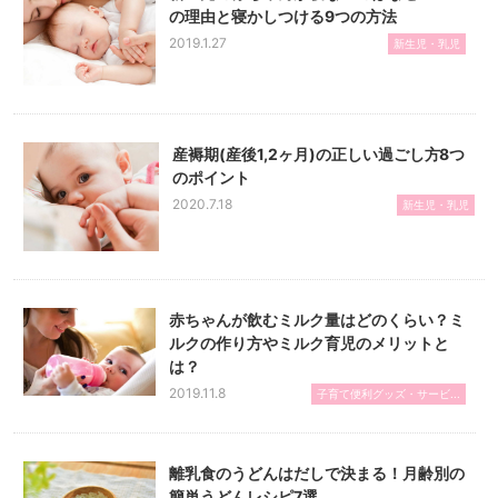
の理由と寝かしつける9つの方法
2019.1.27
新生児・乳児
産褥期(産後1,2ヶ月)の正しい過ごし方8つ
のポイント
2020.7.18
新生児・乳児
赤ちゃんが飲むミルク量はどのくらい？ミ
ルクの作り方やミルク育児のメリットと
は？
2019.11.8
子育て便利グッズ・サービ...
離乳食のうどんはだしで決まる！月齢別の
簡単うどんレシピ7選