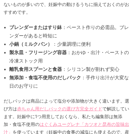
ないものが多いので、妊娠中の動けるうちに揃えておくのがお
すすめです。
ブレンダーまたはすり鉢
：ペースト作りの必需品。ブレ
ンダーがあると時短に
小鍋（ミルクパン）
：少量調理に便利
製氷皿・フリージング容器
：おかゆ・出汁・ペーストの
冷凍ストック用
離乳食用スプーンと食器
：シリコン製が割れず安心
無添加・食塩不使用のだしパック
：手作り出汁が大変な
日のお守りに
だしパックは商品によって塩分や添加物が大きく違います。選
び方は
赤ちゃん用だしパックの選び方完全ガイド
で解説してい
ます。妊娠中に1つ用意しておくなら、私たち編集部は無添
加・食塩不使用の
はぐくみユーグレナ「カツオと昆布の旨味出
汁」
を使っています（妊娠中の食事の減塩にも使えるので、産