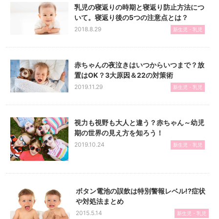
乳児の寝返りの時期と寝返り防止方法につ
いて。寝返り後の5つの注意点とは？
2018.8.29
新生児・乳児
赤ちゃんの夜泣きはいつからいつまで？放
置はOK？3大原因＆22の対策術
2019.11.29
新生児・乳児
視力も視野も大人と違う？赤ちゃん～幼児
期の世界の見え方を知ろう！
2019.10.24
新生児・乳児
ボタン電池の誤飲は特別警報レベル!?症状
や対処法まとめ
2015.5.14
新生児・乳児