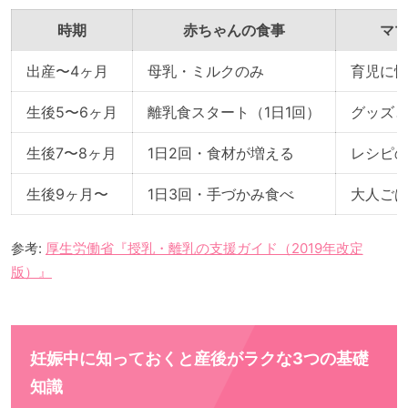
時期
赤ちゃんの食事
マ
出産〜4ヶ月
母乳・ミルクのみ
育児に
生後5〜6ヶ月
離乳食スタート（1日1回）
グッズ
生後7〜8ヶ月
1日2回・食材が増える
レシピ
生後9ヶ月〜
1日3回・手づかみ食べ
大人ご
参考:
厚生労働省『授乳・離乳の支援ガイド（2019年改定
版）』
妊娠中に知っておくと産後がラクな3つの基礎
知識