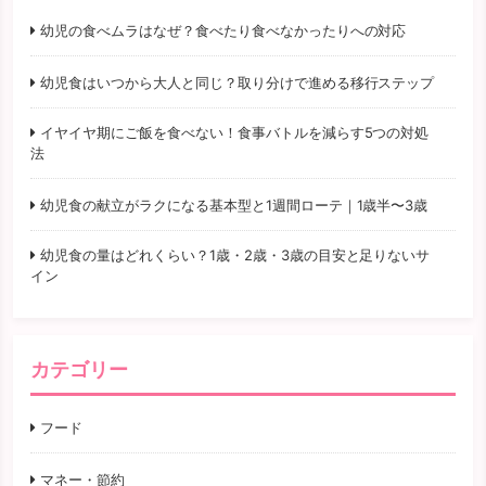
幼児の食べムラはなぜ？食べたり食べなかったりへの対応
幼児食はいつから大人と同じ？取り分けで進める移行ステップ
イヤイヤ期にご飯を食べない！食事バトルを減らす5つの対処
法
幼児食の献立がラクになる基本型と1週間ローテ｜1歳半〜3歳
幼児食の量はどれくらい？1歳・2歳・3歳の目安と足りないサ
イン
カテゴリー
フード
マネー・節約