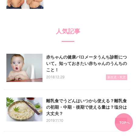
人気記事
赤ちゃんの健康バロメータうんち診断につ
いて。知っておきたい赤ちゃんのうんちの
こと！
2018.12.29
新生児・乳児
離乳食でうどんはいつから使える？離乳食
の初期・中期・後期で使える量は？塩分は
大丈夫？
2019.11.10
フード
TOPへ