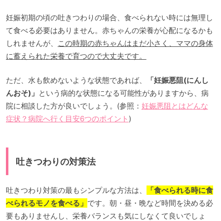
妊娠初期の頃の吐きつわりの場合、食べられない時には無理し
て食べる必要はありません。赤ちゃんの栄養が心配になるかも
しれませんが、
この時期の赤ちゃんはまだ小さく、ママの身体
に蓄えられた栄養で育つので大丈夫です。
ただ、水も飲めないような状態であれば、
「妊娠悪阻(にんし
んおそ)」
という病的な状態になる可能性がありますから、病
院に相談した方が良いでしょう。(参照：
妊娠悪阻とはどんな
症状？病院へ行く目安6つのポイント
)
吐きつわりの対策法
吐きつわり対策の最もシンプルな方法は、
「食べられる時に食
べられるモノを食べる」
です。朝・昼・晩など時間を決める必
要もありませんし、栄養バランスも気にしなくて良いでしょ