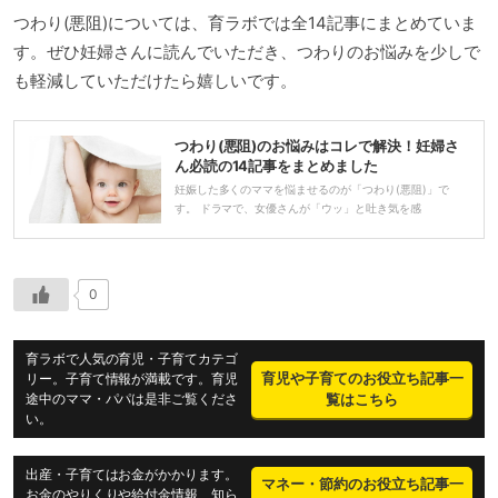
つわり(悪阻)については、育ラボでは全14記事にまとめていま
す。ぜひ妊婦さんに読んでいただき、つわりのお悩みを少しで
も軽減していただけたら嬉しいです。
つわり(悪阻)のお悩みはコレで解決！妊婦さ
ん必読の14記事をまとめました
妊娠した多くのママを悩ませるのが「つわり(悪阻)」で
す。 ドラマで、女優さんが「ウッ」と吐き気を感
0
育ラボで人気の育児・子育てカテゴ
育児や子育てのお役立ち記事一
リー。子育て情報が満載です。育児
途中のママ・パパは是非ご覧くださ
覧はこちら
い。
出産・子育てはお金がかかります。
マネー・節約のお役立ち記事一
お金のやりくりや給付金情報、知ら