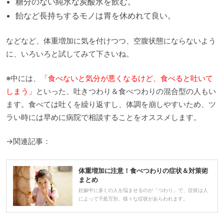
糖分のない純水な炭酸水を飲む。
飴など長持ちするモノは胃を休めれて良い。
などなど、体重増加に気を付けつつ、空腹状態にならないよう
に、いろいろと試してみて下さいね。
※中には、
「食べないと気分が悪くなるけど、食べると吐いて
しまう」
といった、吐きつわり＆食べつわりの混合型の人もい
ます。食べては吐くを繰り返すし、体調を崩しやすいため、ツ
ラい時には早めに病院で相談することをオススメします。
→関連記事：
体重増加に注意！食べつわりの症状＆対策術
まとめ
妊娠中に多くの人を悩ませるのが「つわり」で、症状は人
によって千差万別、様々な症状があらわれます。