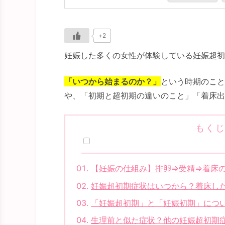
+2
妊娠した多くの女性が体験している妊娠超初
「いつから始まるのか？」
という時期のこと
や、「初期と超初期の違いのこと」「着床出
もく
【妊娠の仕組み】排卵⇒受精⇒着床
妊娠超初期症状はいつから？着床し
「妊娠超初期」と「妊娠初期」につ
生理前と似た症状？他の妊娠超初期