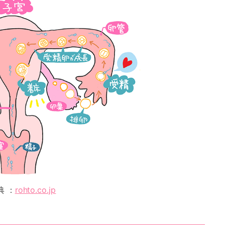
典 ：
rohto.co.jp