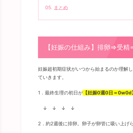
まとめ
【妊娠の仕組み】排卵⇒受精
妊娠超初期症状がいつから始まるのか理解し
ていきます。
1．最終生理の初日が
【妊娠0週0日＝0w0d
↓ ↓ ↓ ↓
2．約2週後に排卵。卵子が卵管に吸い上げ