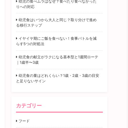
幼児の食べムラはなぜ？食べたり食べなかった
りへの対応
幼児食はいつから大人と同じ？取り分けで進め
る移行ステップ
イヤイヤ期にご飯を食べない！食事バトルを減
らす5つの対処法
幼児食の献立がラクになる基本型と1週間ローテ
｜1歳半〜3歳
幼児食の量はどれくらい？1歳・2歳・3歳の目安
と足りないサイン
カテゴリー
フード