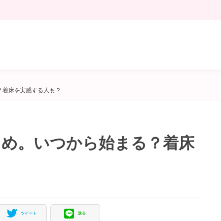
？着床を実感する人も？
とめ。いつから始まる？着床
ツイート
送る