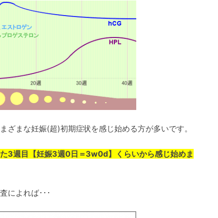
まざまな妊娠(超)初期症状を感じ始める方が多いです。
た3週目【妊娠3週0日＝3w0d】くらいから感じ始めま
によれば･･･