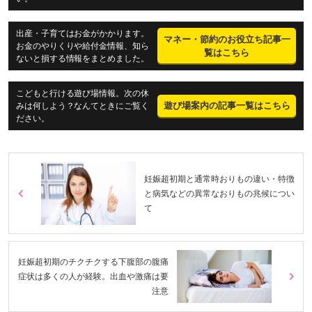
出産・子育てはお金がかかります。
マネー・節約のお役立ち記事一
お金のやりくりや給付金情報、知ら
覧はこちら
ないと損する情報をまとめました。
こどもと行ける遊び場情報。次の休
遊び場案内の記事一覧はこちら
みは何しよう？なんてときにご覧く
ださい。
妊娠超初期と通常時おりもの違い・特徴
と病気などの異常なおりもの兆候につい
て
妊娠超初期のチクチクする下腹部の腹痛
症状は多くの人が経験。出血や激痛は要
注意