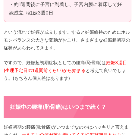
・約1週間後に子宮に到着し、子宮内膜に着床して妊
娠成立→妊娠3週0日
という流れで妊娠が成立します。すると妊娠維持のためにホル
モンバランスの大きな変動がおこり、さまざまな妊娠超初期の
症状があらわれてきます。
ですので、妊娠超初期症状としての腰痛(恥骨痛)は
妊娠3週目
(生理予定日の1週間前くらい)から始まる
と考えて良いでしょ
う。(もちろん個人差はあります)
妊娠中の腰痛(恥骨痛)はいつまで続く？
妊娠初期の腰痛(恥骨痛)がいつまでなのかはハッキリと言えま
せんが、
ホルモン分泌が落ち着いてくる妊娠15週目あたり
に