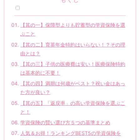
【其の一】保障型よりも貯蓄型の学資保険を選
ぶこと
【其の二】育英年金特約はいらない！？その理
由とは？
【其の三】子供の医療費は安い！医療保険特約
は基本的に不要！
【其の四】満期は何歳がベスト？祝い金はあっ
た方が良い？
【其の五】「返戻率」の高い学資保険を選ぶこ
と！
学資保険の賢い選び方５つの基準まとめ
人気＆お得！ランキングBEST5の学資保険を