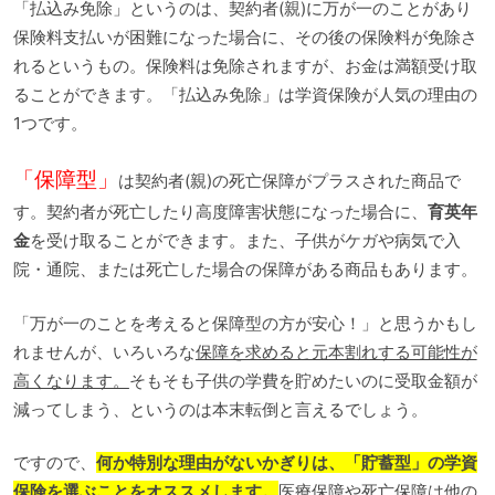
「払込み免除」というのは、契約者(親)に万が一のことがあり
保険料支払いが困難になった場合に、その後の保険料が免除さ
れるというもの。保険料は免除されますが、お金は満額受け取
ることができます。「払込み免除」は学資保険が人気の理由の
1つです。
「保障型」
は契約者(親)の死亡保障がプラスされた商品で
す。契約者が死亡したり高度障害状態になった場合に、
育英年
金
を受け取ることができます。また、子供がケガや病気で入
院・通院、または死亡した場合の保障がある商品もあります。
「万が一のことを考えると保障型の方が安心！」と思うかもし
れませんが、いろいろな
保障を求めると元本割れする可能性が
高くなります。
そもそも子供の学費を貯めたいのに受取金額が
減ってしまう、というのは本末転倒と言えるでしょう。
ですので、
何か特別な理由がないかぎりは、「貯蓄型」の学資
保険を選ぶことをオススメします。
医療保障や死亡保障は他の