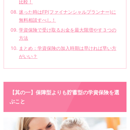
比較！
迷った時はFP(ファイナンシャルプランナー)に
無料相談すべし！
学資保険で受け取るお金を最大限増やす３つの
方法
まとめ：学資保険の加入時期は早ければ早い方
がいい？
【其の一】保障型よりも貯蓄型の学資保険を選
ぶこと