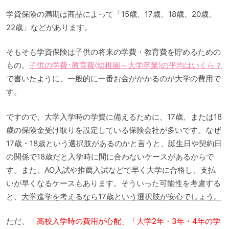
学資保険の満期は商品によって「15歳、17歳、18歳、20歳、
22歳」などがあります。
そもそも学資保険は子供の将来の学費・教育費を貯めるための
もの。
子供の学費･教育費(幼稚園～大学卒業)の平均はいくら？
で書いたように、一般的に一番お金がかかるのが大学の費用で
す。
ですので、大学入学時の学費に備えるために、17歳、または18
歳の保険金受け取りを設定している保険会社が多いです。なぜ
17歳・18歳という選択肢があるのかと言うと、誕生日や契約日
の関係で18歳だと入学時に間に合わないケースがあるからで
す。また、AO入試や推薦入試などで早く大学に合格し、支払
いが早くなるケースもあります。そういった可能性を考慮する
と、
大学進学を考えるなら17歳という選択肢が安心でしょう。
ただ、
「高校入学時の費用が心配」「大学2年・3年・4年の学